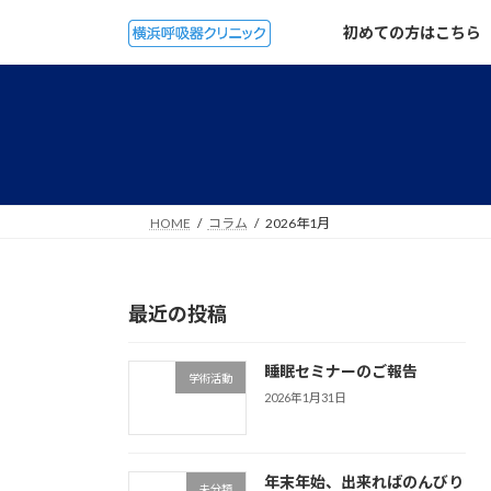
コ
ナ
初めての方はこちら
ン
ビ
テ
ゲ
ン
ー
ツ
シ
へ
ョ
ス
ン
キ
に
ッ
移
HOME
コラム
2026年1月
プ
動
最近の投稿
睡眠セミナーのご報告
学術活動
2026年1月31日
年末年始、出来ればのんびり
未分類