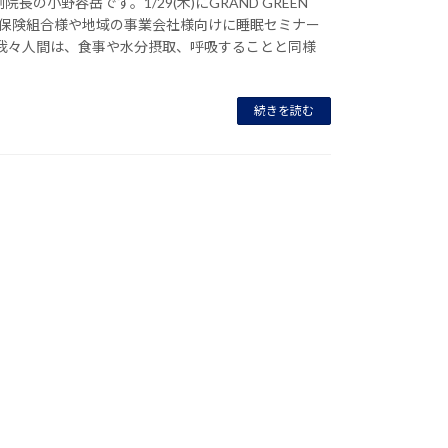
長の小野容岳です。1/29(木)にGRAND GREEN
康保険組合様や地域の事業会社様向けに睡眠セミナー
 我々人間は、食事や水分摂取、呼吸することと同様
続きを読む