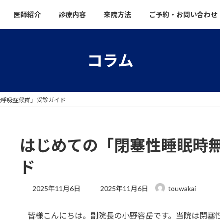
医師紹介
診療内容
来院方法
ご予約・お問い合わせ
コラム
無呼吸症候群」受診ガイド
はじめての「閉塞性睡眠時
ド
最
2025年11月6日
2025年11月6日
touwakai
終
更
皆様こんにちは。副院長の小野容岳です。当院は閉塞性
新