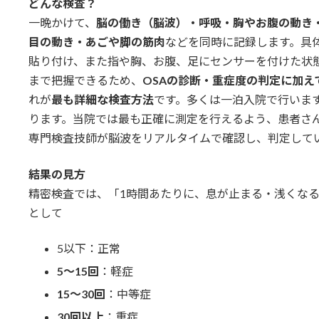
どんな検査？
一晩かけて、
脳の働き（脳波）・呼吸・胸やお腹の動き
目の動き・あごや脚の筋肉
などを同時に記録します。具
貼り付け、また指や胸、お腹、足にセンサーを付けた状
まで把握できるため、
OSAの診断・重症度の判定に加え
れが
最も詳細な検査方法
です。多くは一泊入院で行いま
ります。当院では最も正確に測定を行えるよう、患者さ
専門検査技師が脳波をリアルタイムで確認し、判定して
結果の見方
精密検査では、「1時間あたりに、息が止まる・浅くな
として
5以下：正常
5
〜15回
：軽症
15
〜30回
：中等症
30
回以上
：重症