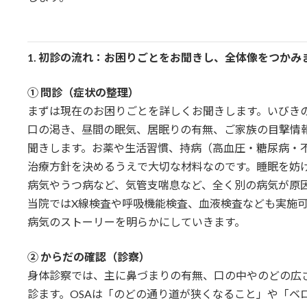
1.
初診の流れ：お困りごとをお聞きし、全体像をつかみ
① 問診（症状の整理）
まずは現在のお困りごとを詳しくお聞きします。いびき
口の渇き、昼間の眠気、居眠りの有無、ご家族の目撃情
聞きします。お薬や生活習慣、持病（高血圧・糖尿病・
治療方針を決めるうえで大切な材料なのです。睡眠を妨
病気やうつ病など、気管支喘息など、全く別の病気が原
当院ではX線検査や呼吸機能検査、血液検査なども実施
病気のストーリーを明らかにしていきます。
② からだの確認（診察）
身体診察では、主に鼻づまりの有無、口の中やのどの広
診ます。OSAは「のどの通り道が狭くなること」や「ベ