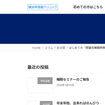
コ
ナ
初めての方はこちら
ン
ビ
テ
ゲ
ン
ー
ツ
シ
へ
ョ
ス
ン
キ
に
ッ
移
HOME
コラム
未分類
はじめての「閉塞性睡眠時
プ
動
最近の投稿
睡眠セミナーのご報告
学術活動
2026年1月31日
年末年始、出来ればのんびり
未分類