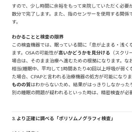
すので、少し時間に余裕をもって来院していただく必要
数分で完了します。また、指のセンサーを使用する関係
す。
わかることと検査の限界
この検査機器では、眠っている間に「息が止まる・浅く
ます。OSAの可能性が
高いかどうかを見分ける
（スクリ
場合は、そのまま治療へ進むための根拠になります。なお、
相当(睡眠中、平均して1時間あたり40回以上呼吸が弱く
た場合、CPAPと言われる治療機器の処方が可能になり
ものの質
はわからないため、結果がはっきりしなかった
別の睡眠の問題が疑われるといった時は、精密検査が必
3.
より正確に調べる「ポリソムノグラフィ検査」