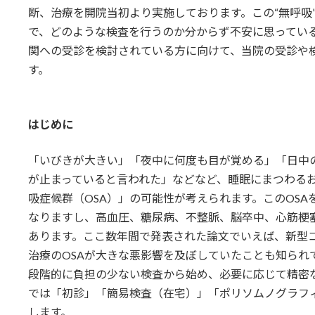
日
断、治療を開院当初より実施しております。この“無呼吸
時
で、どのような検査を行うのか分からず不安に思ってい
:
関への受診を検討されている方に向けて、当院の受診や
す。
はじめに
「いびきが大きい」「夜中に何度も目が覚める」「日中
が止まっていると言われた」などなど、睡眠にまつわる
吸症候群（OSA）」の可能性が考えられます。このOS
なりますし、高血圧、糖尿病、不整脈、脳卒中、心筋梗
あります。ここ数年間で発表された論文でいえば、新型
治療のOSAが大きな悪影響を及ぼしていたことも知られ
段階的に負担の少ない検査から始め、必要に応じて精密
では「初診」「簡易検査（在宅）」「ポリソムノグラフ
します。