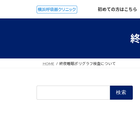
コ
ナ
初めての方はこちら
ン
ビ
テ
ゲ
ン
ー
ツ
シ
へ
ョ
ス
ン
キ
に
ッ
移
HOME
終夜睡眠ポリグラフ検査について
プ
動
検
索: